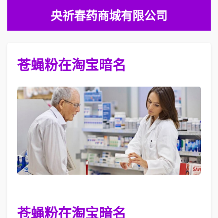
央祈春药商城有限公司
苍蝇粉在淘宝暗名
苍蝇粉在淘宝暗名