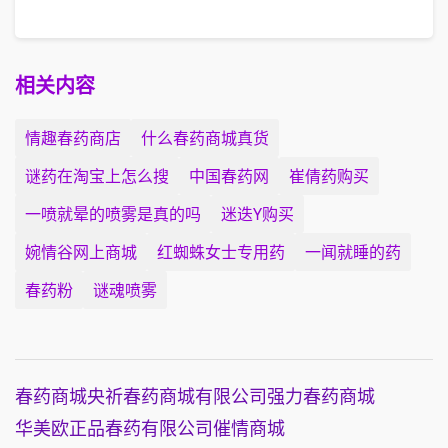
相关内容
情趣春药商店
什么春药商城真货
谜药在淘宝上怎么搜
中国春药网
崔倩药购买
一喷就晕的喷雾是真的吗
迷迭Y购买
婉情谷网上商城
红蜘蛛女士专用药
一闻就睡的药
春药粉
谜魂喷雾
春药商城
央祈春药商城有限公司
强力春药商城
华美欧正品春药有限公司
催情商城