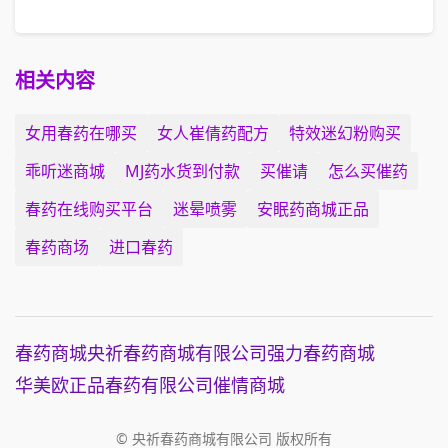
相关内容
女用春药在哪买
女人崔倩药配方
特效迷幻粉购买
乖听迷商城
MJ药水货到付款
买催请
怎么买催药
春药在线购买平台
迷晕喷雾
安眠药商城正品
春药商场
进口春药
春药商城
央祈春药商城有限公司
强力春药商城
华美欧正品春药有限公司
催情商城
© 央祈春药商城有限公司 版权所有